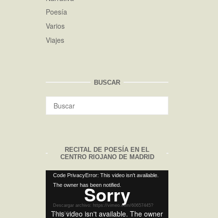
Poesía
Varios
Viajes
BUSCAR
Buscar:
BUSCAR
RECITAL DE POESÍA EN EL
CENTRO RIOJANO DE MADRID
Reproductor
Code PrivacyError: This video isn't available.
The owner has been notified.
de
vídeo
Descargar archivo: https://vimeo.com/60657445?
loop=0&_=1